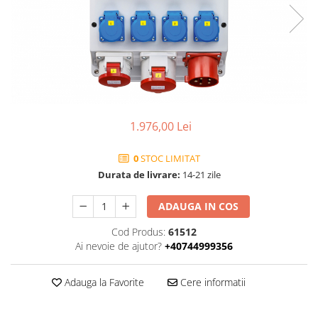
Contactoare si relee
Intrerupatoare pentru tablouri
electrice
Alte aparataje
Lampi
Industriale
1.976,00 Lei
Proiectoare
Stradale
0
STOC LIMITAT
Durata de livrare:
14-21 zile
Aplice si plafoniere
Panouri LED
ADAUGA IN COS
Spoturi
Cod Produs:
61512
Accesorii lampi
Ai nevoie de ajutor?
+40744999356
Banda led si accesorii
Adauga la Favorite
Cere informatii
Prelungitoare
Prelungitoare casnice