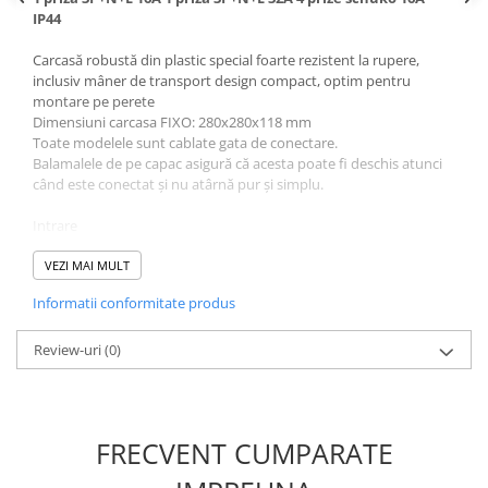
IP44
Canal cablu metalic din sarma
Carcasă robustă din plastic special foarte rezistent la rupere,
Tuburi rigide din plastic PVC
inclusiv mâner de transport design compact, optim pentru
bergman
montare pe perete
Dimensiuni carcasa FIXO: 280x280x118 mm
Prize si fise electrice
Toate modelele sunt cablate gata de conectare.
Accesorii electrice
Balamalele de pe capac asigură că acesta poate fi deschis atunci
Produse noi
când este conectat și nu atârnă pur și simplu.
Fotovoltaice
Intrare
Intrerupatoarea industriale
32 A, aprox. 22 kW
Sisteme de impamantare -
mufa CEE 400 V, 32 A, 5 pini
VEZI MAI MULT
paratrasnet
Informatii conformitate produs
Ieșire
4 x prize de contact de protecție 230 V, 16 A (două fiecare
distribuite pe o fază)
Review-uri
(0)
1 x priză CEE 400 V, 16 A, 5 pini
1 x priză CEE 400 V, 32 A, 5 pini
Protecție cu siguranță
FRECVENT CUMPARATE
1 × FI 40 A, 4 poli, 30 mA, tip A
1 × LS C 16 A, 3 poli