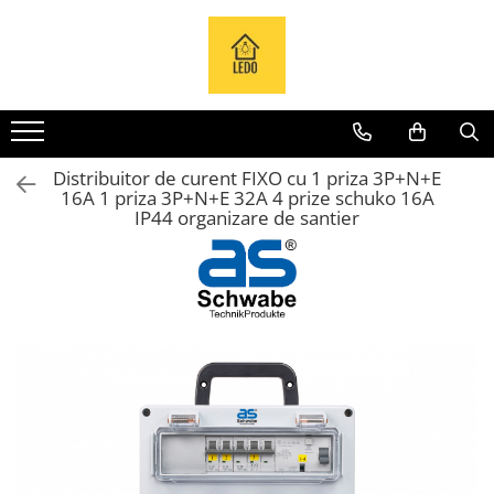
Toate Produsele
Becuri
Becuri LED
Distribuitor de curent FIXO cu 1 priza 3P+N+E
Tuburi LED
16A 1 priza 3P+N+E 32A 4 prize schuko 16A
Tablouri electrice
IP44 organizare de santier
Tablouri metalice
Dulapuri metalice
Tablouri din plastic
Tablouri organizare de santier
Accesorii tablouri electrice
Aparataj tablouri electrice
Sigurante automate
Sigurante fuzibile