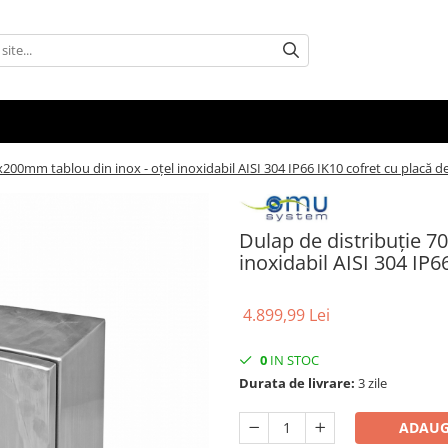
200mm tablou din inox - oțel inoxidabil AISI 304 IP66 IK10 cofret cu placă 
Dulap de distribuție 7
inoxidabil AISI 304 IP
4.899,99 Lei
0
IN STOC
Durata de livrare:
3 zile
ADAUG