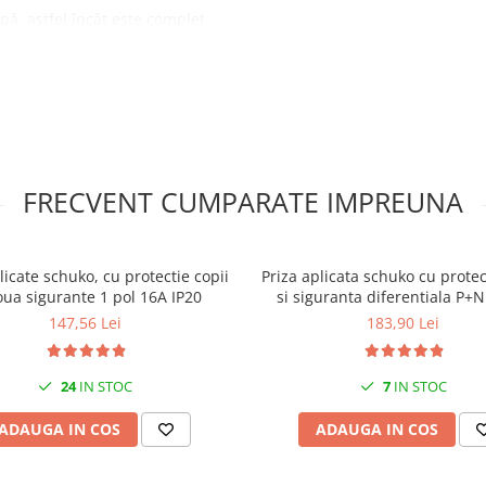
apă, astfel încât este complet
ne, astfel încât poate fi
e.
 la impacturi de pana la 20
u sfert de tură: oferă un
ulap, într-un design din oțel
rmen lung.
FRECVENT CUMPARATE IMPREUNA
une și intemperii, în special
izolare perfectă împotriva
complet.
licate schuko, cu protectie copii
Priza aplicata schuko cu protec
a armăturile interioare, ceea
oua sigurante 1 pol 16A IP20
si siguranta diferentiala P+
30mA 130x87mm IP20
147,56 Lei
183,90 Lei
ră, care este esențială
electrice.
e: oferă puncte de fixare
24
IN STOC
7
IN STOC
ntare durabilă, nevopsită,
ADAUGA IN COS
ADAUGA IN COS
onstrucție solidă, stabilă,