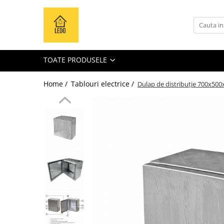
Toate Produsele
Becuri
TOATE PRODUSELE
Becuri LED
Tuburi LED
Home /
Tablouri electrice /
Dulap de distribuție 700x500x
Tablouri electrice
Tablouri metalice
Dulapuri metalice
Tablouri din plastic
Tablouri organizare de santier
Accesorii tablouri electrice
Aparataj tablouri electrice
Sigurante automate
Sigurante fuzibile