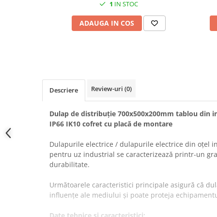
1
IN STOC
Prelungitoare pe tambur
Prelungitoare industriale
ADAUGA IN COS
Distribuitoare de curent
Cleme
Cleme pe sina DIN
Cleme diverse
Review-uri
(0)
Descriere
Papuci si mufe
Doze electrice
Dulap de distribuție 700x500x200mm tablou din ino
Doze aplicate
IP66 IK10 cofret cu placă de montare
Doze din plastic
Dulapurile electrice / dulapurile electrice din oțel
Doze aluminiu
pentru uz industrial se caracterizează printr-un gra
Doze incastrate
durabilitate.
Prize si fise trifazice
Următoarele caracteristici principale asigură că dula
Trasee electrice
influențe ale mediului și poate proteja echipamentul
Canal cablu plastic PVC
Date tehnice si caracteristici:
Canal cablu metalic perforat