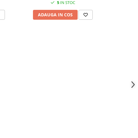
5
IN STOC
taj
ADAUGA IN COS
ADAU