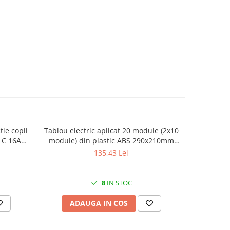
tie copii
Tablou electric aplicat 20 module (2x10
Prize apli
N C 16A
module) din plastic ABS 290x210mm
si do
IP66
difere
135,43 Lei
8
IN STOC
ADAUGA IN COS
AD