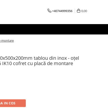
+40744999356
0,00
de montare
00x500x200mm tablou din inox - oțel
66 IK10 cofret cu placă de montare
A IN COS