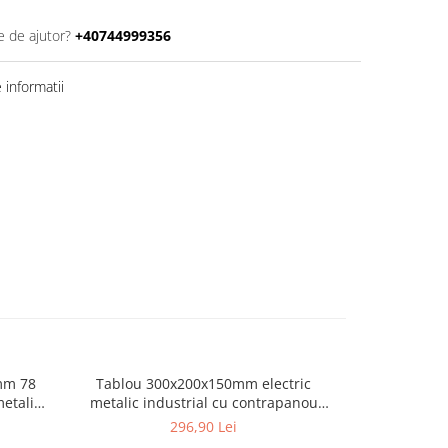
e de ajutor?
+40744999356
informatii
mm 78
Tablou 300x200x150mm electric
Tablou 90
metalic industrial cu contrapanou
module) 63
galvanizat IP66 1000V 630A vopsit
metalic a
296,90 Lei
montaj
electrostatic