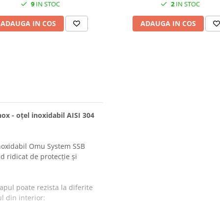
9
IN STOC
2
IN STOC
contrapanou placa de mon
ADAUGA IN COS
ADAUGA IN COS
x - oțel inoxidabil AISI 304
 inoxidabil Omu System SSB
d ridicat de protecție și
pul poate rezista la diferite
 din interior: