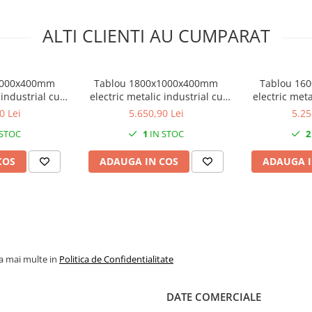
 adecvată asigură rigiditatea
ALTI CLIENTI AU CUMPARAT
1000x400mm
Tablou 1800x1000x400mm
Tablou 16
 industrial cu
electric metalic industrial cu
electric meta
lvanizat IP66
contrapanou galvanizat IP55
contrapanou 
0 Lei
5.650,90 Lei
5.25
t electrostatic
1000V 630A vopsit electrostatic
1000V 630A vop
 STOC
1
IN STOC
2
cu 2 usi
oare și industriale unde sunt
e și un mecanism de închidere
COS
ADAUGA IN COS
ADAUGA I
 sunt utilizate pe scară largă
ța la coroziune a oțelului sunt
area de mașini și componente,
la mai multe in
Politica de Confidentialitate
DATE COMERCIALE