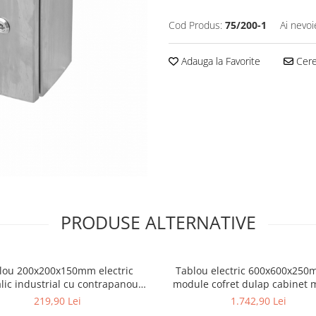
Cod Produs:
75/200-1
Ai nevoi
Adauga la Favorite
Cere 
PRODUSE ALTERNATIVE
lou 200x200x150mm electric
Tablou electric 600x600x250
lic industrial cu contrapanou
module cofret dulap cabinet metalic
anizat IP66 1000V 630A vopsit
modular 3 randuri IP66 aparent cu
219,90 Lei
1.742,90 Lei
electrostatic
plastroane sina DIN pentru 