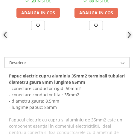
20
IN STOC
88
IN STOC
ADAUGA IN COS
ADAUGA IN COS
Descriere
Papuc electric cupru aluminiu 35mm2 terminali tubulari
diametru gaura 8mm lungime 85mm
- conectare conductor rigid: 50mm2
- conectare conductor litat: 35mm2
- diametru gaura: 8,5mm
- lungime papuc: 85mm
Papucul electric cu cupru și aluminiu de 35mm2 este un
component esențial în domeniul electricității, ideal
pentru a conecta și fixa conductoarele cu diametrul de