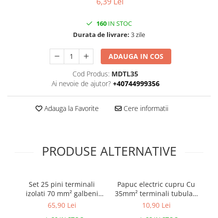
6,39 Lei
160
IN STOC
Durata de livrare:
3 zile
ADAUGA IN COS
Cod Produs:
MDTL35
Ai nevoie de ajutor?
+40744999356
Adauga la Favorite
Cere informatii
PRODUSE ALTERNATIVE
Set 25 pini terminali
Papuc electric cupru Cu
izolati 70 mm² galbeni
35mm² terminali tubulari
50
ferule cupru 37.5mm
diametru gaura 10mm
65,90 Lei
10,90 Lei
lungime 80mm