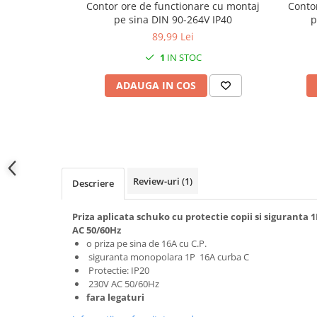
Contor ore de functionare cu montaj
Conto
Prelungitoare pe tambur
pe sina DIN 90-264V IP40
p
Prelungitoare industriale
89,99 Lei
Distribuitoare de curent
1
IN STOC
Cleme
ADAUGA IN COS
Cleme pe sina DIN
Cleme diverse
Papuci si mufe
Doze electrice
Doze aplicate
Review-uri
(1)
Descriere
Doze din plastic
Priza aplicata schuko cu protectie copii si siguranta
Doze aluminiu
AC 50/60Hz
Doze incastrate
o priza pe sina de 16A cu C.P.
siguranta monopolara 1P 16A curba C
Prize si fise trifazice
Protectie: IP20
Trasee electrice
230V AC 50/60Hz
Canal cablu plastic PVC
fara legaturi
Canal cablu metalic perforat