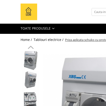
Toate Produsele
Becuri
TOATE PRODUSELE
Becuri LED
Tuburi LED
Home /
Tablouri electrice /
Priza aplicata schuko cu pro
Tablouri electrice
Tablouri metalice
Dulapuri metalice
Tablouri din plastic
Tablouri organizare de santier
Accesorii tablouri electrice
Aparataj tablouri electrice
Sigurante automate
Sigurante fuzibile