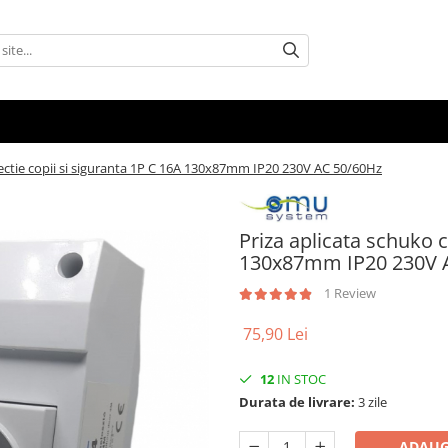
tectie copii si siguranta 1P C 16A 130x87mm IP20 230V AC 50/60Hz
Priza aplicata schuko c
130x87mm IP20 230V 
1 Review
75,90 Lei
12
IN STOC
Durata de livrare:
3 zile
ADAUG