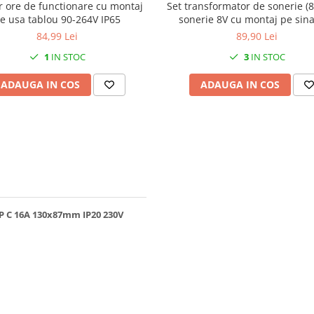
r ore de functionare cu montaj
Set transformator de sonerie (8
e usa tablou 90-264V IP65
sonerie 8V cu montaj pe sin
84,99 Lei
89,90 Lei
1
IN STOC
3
IN STOC
ADAUGA IN COS
ADAUGA IN COS
 1P C 16A 130x87mm IP20 230V