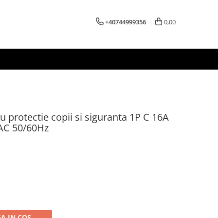
+40744999356
0,00
u protectie copii si siguranta 1P C 16A
AC 50/60Hz
A IN COS