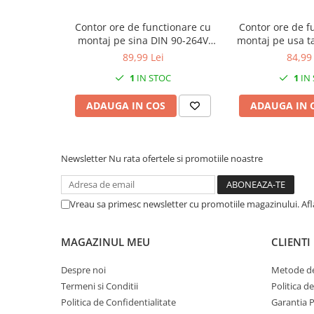
Contor ore de functionare cu
Contor ore de f
montaj pe sina DIN 90-264V
montaj pe usa t
IP40
IP6
89,99 Lei
84,99 
1
IN STOC
1
IN
ADAUGA IN COS
ADAUGA IN 
Newsletter
Nu rata ofertele si promotiile noastre
Vreau sa primesc newsletter cu promotiile magazinului. Af
MAGAZINUL MEU
CLIENTI
Despre noi
Metode de
Termeni si Conditii
Politica d
Politica de Confidentialitate
Garantia 