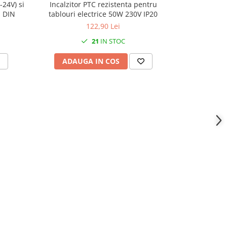
-24V) si
Incalzitor PTC rezistenta pentru
Distribuitor 
a DIN
tablouri electrice 50W 230V IP20
132x51x88m
122,90 Lei
21
IN STOC
ADAUGA IN COS
ADAU