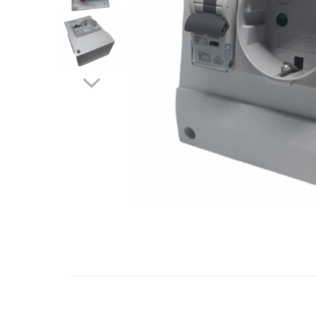
Contactoare si relee
Intrerupatoare pentru tablouri
electrice
Alte aparataje
Lampi
Industriale
Proiectoare
Stradale
Aplice si plafoniere
Panouri LED
Spoturi
Accesorii lampi
Distribuie
pe
Banda led si accesorii
Facebook
Prelungitoare
Prelungitoare casnice