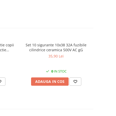
tie copii
Set 10 sigurante 10x38 32A fuzibile
Panou elec
ctie
cilindrice ceramica 500V AC gG
priz
 IP20
210x110
35,90 Lei
santier fa
0
IN STOC
ADAUGA IN COS
AD