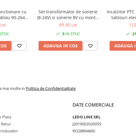
unctionare cu
Set transformator de sonerie
Incalzitor PTC
ablou 90-264V
(8-24V) si sonerie 8V cu montaj
tablouri ele
5
pe sina DIN
Lei
89,90 Lei
122
 STOC
3
IN STOC
2
COS
ADAUGA IN COS
ADAUGA I
la mai multe in
Politica de Confidentialitate
DATE COMERCIALE
 Plata
LEDO LINE SRL
e Retur
J2019002020055
Produselor
RO28894660