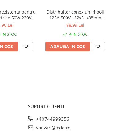
 rezistenta pentru
Distribuitor conexiuni 4 poli
Incalzito
ctrice 50W 230V
125A 500V 132x51x88mm
ventilat
IP20
prindere pe sina DIN
electri
,90 Lei
98,99 Lei
1
IN STOC
4
IN STOC
N COS
ADAUGA IN COS
ADAUG
SUPORT CLIENTI
+40744999356
vanzari@ledo.ro