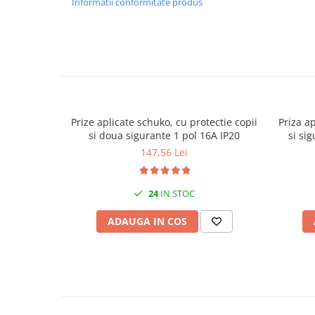
Informatii conformitate produs
Canal cablu metalic din sarma
Tuburi rigide din plastic PVC
bergman
Prize si fise electrice
Accesorii electrice
Produse noi
Prize aplicate schuko, cu protectie copii
Priza a
Fotovoltaice
si doua sigurante 1 pol 16A IP20
si si
Intrerupatoarea industriale
147,56 Lei
Sisteme de impamantare -
paratrasnet
24
IN STOC
ADAUGA IN COS