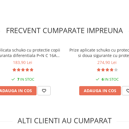
FRECVENT CUMPARATE IMPREUNA
plicata schuko cu protectie copii
Prize aplicate schuko cu protec
guranta diferentiala P+N C 16A
si doua sigurante cu prote
30mA 130x87mm IP20
diferentiala RCBO 16A 30mA
183,90 Lei
274,90 Lei
7
IN STOC
6
IN STOC
ADAUGA IN COS
ADAUGA IN COS
ALTI CLIENTI AU CUMPARAT