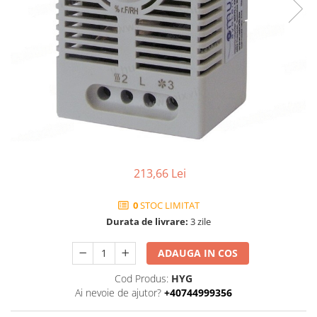
213,66 Lei
0
STOC LIMITAT
Durata de livrare:
3 zile
ADAUGA IN COS
Cod Produs:
HYG
Ai nevoie de ajutor?
+40744999356