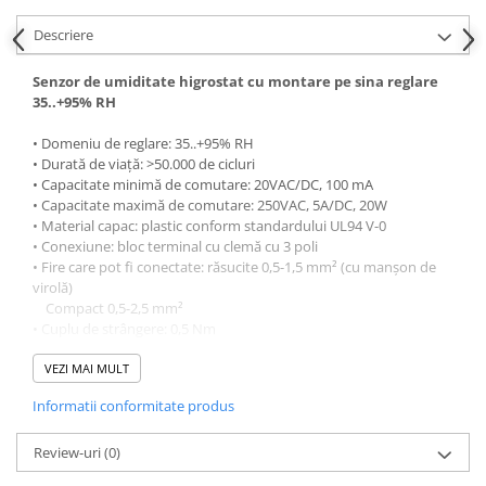
Descriere
Senzor de umiditate higrostat cu montare pe sina reglare
35..+95% RH
• Domeniu de reglare: 35..+95% RH
• Durată de viață: >50.000 de cicluri
• Capacitate minimă de comutare: 20VAC/DC, 100 mA
• Capacitate maximă de comutare: 250VAC, 5A/DC, 20W
• Material capac: plastic conform standardului UL94 V-0
• Conexiune: bloc terminal cu clemă cu 3 poli
• Fire care pot fi conectate: răsucite 0,5-1,5 mm² (cu manșon de
virolă)
Compact 0,5-2,5 mm²
• Cuplu de strângere: 0,5 Nm
• Fixare: Clapeta de fixare pentru montare pe o șină DIN de 35
mm, EN 60715
VEZI MAI MULT
• Plasare: Universal
Informatii conformitate produs
• Dimensiuni: 67 x 50 x 38mm
• Greutate: aprox. 60 g
• Temperatura de funcționare/de depozitare: 0..+60°C/-45..+60°C
Review-uri
(0)
• Umiditate de operare/de depozitare: max. 95% RH (fără