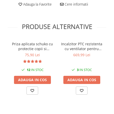
Adauga la Favorite
Cere informatii
PRODUSE ALTERNATIVE
Priza aplicata schuko cu
Incalzitor PTC rezistenta
Co
protectie copii si
cu ventilator pentru
cu
siguranta 1P C 16A
tablouri electrice 250W
75,90 Lei
669,99 Lei
130x87mm IP20 230V AC
230V IP20
50/60Hz
12
IN STOC
3
IN STOC
ADAUGA IN COS
ADAUGA IN COS