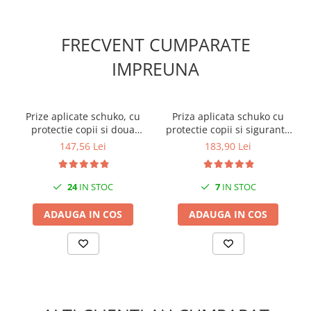
condensare)
• Protectie: IP20
• Contacte: contact alternativ
FRECVENT CUMPARATE
IMPREUNA
Prize aplicate schuko, cu
Priza aplicata schuko cu
protectie copii si doua
protectie copii si siguranta
sigurante 1 pol 16A IP20
diferentiala P+N C 16A
147,56 Lei
183,90 Lei
30mA 130x87mm IP20
24
IN STOC
7
IN STOC
ADAUGA IN COS
ADAUGA IN COS