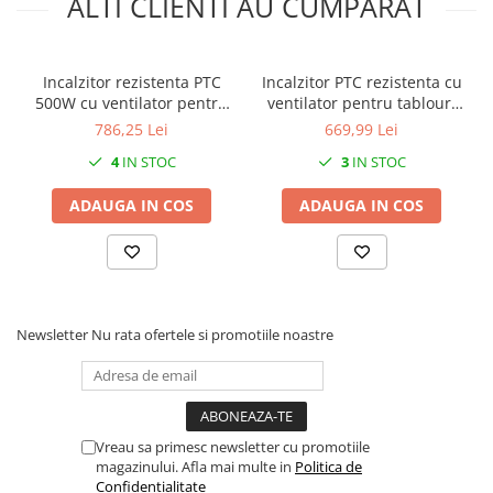
ALTI CLIENTI AU CUMPARAT
Incalzitor rezistenta PTC
Incalzitor PTC rezistenta cu
500W cu ventilator pentru
ventilator pentru tablouri
tablouri electrice cu
electrice 250W 230V IP20
786,25 Lei
669,99 Lei
montare pe sina 230V IP20
4
IN STOC
3
IN STOC
ADAUGA IN COS
ADAUGA IN COS
Newsletter
Nu rata ofertele si promotiile noastre
Vreau sa primesc newsletter cu promotiile
magazinului. Afla mai multe in
Politica de
Confidentialitate