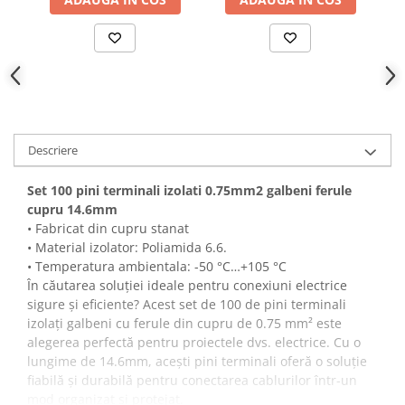
Descriere
Set 100 pini terminali izolati 0.75mm2 galbeni ferule
cupru 14.6mm
• Fabricat din cupru stanat
• Material izolator: Poliamida 6.6.
• Temperatura ambientala: -50 °C…+105 °C
În căutarea soluției ideale pentru conexiuni electrice
sigure și eficiente? Acest set de 100 de pini terminali
izolați galbeni cu ferule din cupru de 0.75 mm² este
alegerea perfectă pentru proiectele dvs. electrice. Cu o
lungime de 14.6mm, acești pini terminali oferă o soluție
fiabilă și durabilă pentru conectarea cablurilor într-un
mod organizat și protejat.