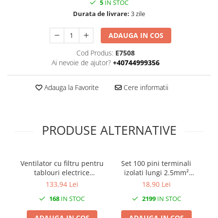
5
IN STOC
Durata de livrare:
3 zile
ADAUGA IN COS
Cod Produs:
E7508
Ai nevoie de ajutor?
+40744999356
Adauga la Favorite
Cere informatii
PRODUSE ALTERNATIVE
Ventilator cu filtru pentru
Set 100 pini terminali
Co
tablouri electrice
izolati lungi 2.5mm²
cu
120x120mm 14W 30m3/h
albastri ferule cupru
133,94 Lei
18,90 Lei
230V IP54
18mm
168
IN STOC
2199
IN STOC
ADAUGA IN COS
ADAUGA IN COS