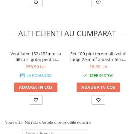
ALTI CLIENTI AU CUMPARAT
Ventilator 152x152mm cu
Set 100 pini terminali izolati
filtru si grilaj pentru
lungi 2.5mm² albastri ferule
tablouri electrice 22W
cupru 18mm
256,90 Lei
18,90 Lei
93m3/h 230V IP54
LA COMANDA
2199
IN STOC
ADAUGA IN COS
ADAUGA IN COS
Newsletter
Nu rata ofertele si promotiile noastre