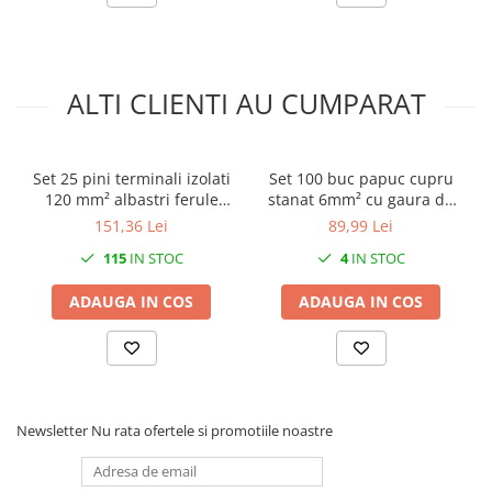
ALTI CLIENTI AU CUMPARAT
Set 25 pini terminali izolati
Set 100 buc papuc cupru
120 mm² albastri ferule
stanat 6mm² cu gaura de
cupru 52mm
8mm
151,36 Lei
89,99 Lei
115
IN STOC
4
IN STOC
ADAUGA IN COS
ADAUGA IN COS
Newsletter
Nu rata ofertele si promotiile noastre