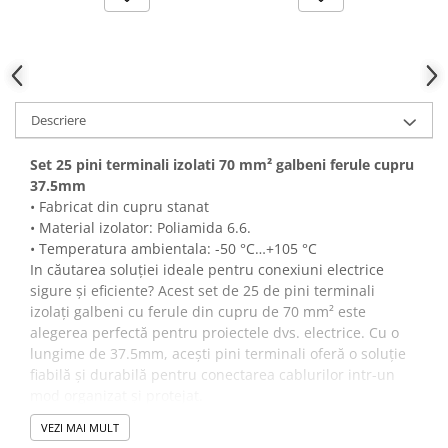
Descriere
Set 25 pini terminali izolati 70 mm² galbeni ferule cupru
37.5mm
• Fabricat din cupru stanat
• Material izolator: Poliamida 6.6.
• Temperatura ambientala: -50 °C…+105 °C
In căutarea soluției ideale pentru conexiuni electrice
sigure și eficiente? Acest set de 25 de pini terminali
izolați galbeni cu ferule din cupru de 70 mm² este
alegerea perfectă pentru proiectele dvs. electrice. Cu o
lungime de 37.5mm, acești pini terminali oferă o soluție
fiabilă și durabilă pentru conectarea cablurilor intr-un
mod organizat și protejat.
Caracteristici cheie:
VEZI MAI MULT
Conexiuni sigure:
Cu ferulele din cupru, asigurați-vă