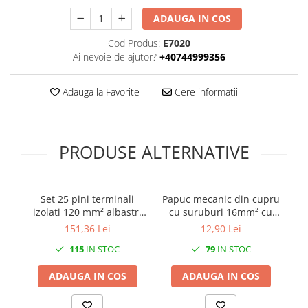
ADAUGA IN COS
Cod Produs:
E7020
Ai nevoie de ajutor?
+40744999356
Adauga la Favorite
Cere informatii
PRODUSE ALTERNATIVE
Set 25 pini terminali
Papuc mecanic din cupru
izolati 120 mm² albastri
cu suruburi 16mm² cu
50
ferule cupru 52mm
gaura de 8mm
151,36 Lei
12,90 Lei
115
IN STOC
79
IN STOC
ADAUGA IN COS
ADAUGA IN COS