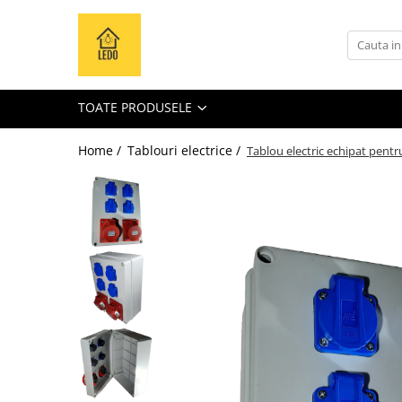
Toate Produsele
Becuri
TOATE PRODUSELE
Becuri LED
Tuburi LED
Home /
Tablouri electrice /
Tablou electric echipat pentru
Tablouri electrice
Tablouri metalice
Dulapuri metalice
Tablouri din plastic
Tablouri organizare de santier
Accesorii tablouri electrice
Aparataj tablouri electrice
Sigurante automate
Sigurante fuzibile