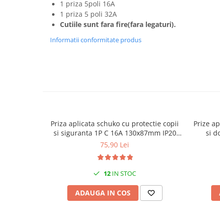
1 priza 5poli 16A
1 priza 5 poli 32A
Canal cablu metalic din sarma
Cutiile sunt fara fire(fara legaturi).
Tuburi rigide din plastic PVC
bergman
Informatii conformitate produs
Prize si fise electrice
Accesorii electrice
Produse noi
Fotovoltaice
Intrerupatoarea industriale
Sisteme de impamantare -
Priza aplicata schuko cu protectie copii
Prize ap
paratrasnet
si siguranta 1P C 16A 130x87mm IP20
si d
230V AC 50/60Hz
75,90 Lei
12
IN STOC
ADAUGA IN COS