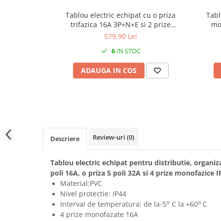
Prelungitoare pe tambur
Tablou electric echipat cu o priza
Tabl
Prelungitoare industriale
trifazica 16A 3P+N+E si 2 prize
mo
monofazice schuko 16A precablat, cu
organiz
579,90 Lei
Distribuitoare de curent
sigurante SCHNEIDER, organizare de
6
IN STOC
Cleme
santier, distributie IP44
Cleme pe sina DIN
ADAUGA IN COS
Cleme diverse
Papuci si mufe
Doze electrice
Doze aplicate
Review-uri
(0)
Doze din plastic
Descriere
Doze aluminiu
Tablou electric echipat pentru distributie, organiz
Doze incastrate
poli 16A, o priza 5 poli 32A si 4 prize monofazice 
Prize si fise trifazice
Material:PVC
Trasee electrice
Nivel protectie: IP44
o
o
Interval de temperatura: de la-5
C la +60
C
Canal cablu plastic PVC
4 prize monofazate 16A
Canal cablu metalic perforat