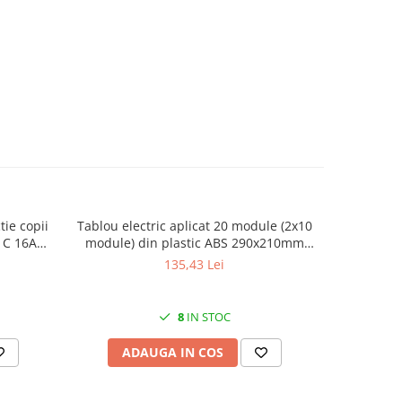
tie copii
Tablou electric aplicat 20 module (2x10
Suport
N C 16A
module) din plastic ABS 290x210mm
pentru an
IP66
cu lăț
135,43 Lei
8
IN STOC
ADAUGA IN COS
AD