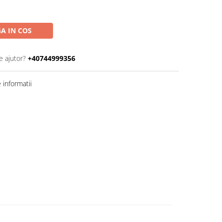
A IN COS
e ajutor?
+40744999356
informatii