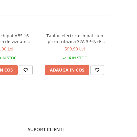
chipat ABS 16
Tablou electric echipat cu o
Panou ech
a de vizitare
priza trifazica 32A 3P+N+E
32A si 2 p
a 506x330x155mm
(legaturi cu fir MYF / H07V-K
tablou el
,90 Lei
599,90 Lei
5 IK08
4mm² ) si 2 prize monofazice
module or
0
IN STOC
6
IN STOC
schuko 16A (legaturi cu fir MYF
IP44 cu pr
/ H07V-K 2.5mm² ) precablat, cu
N COS
ADAUGA IN COS
ADAUG
sigurante SCHNEIDER
SUPORT CLIENTI