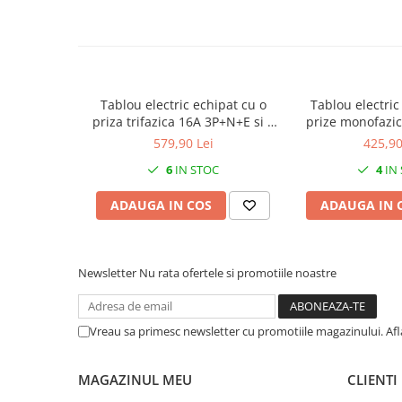
Tablou electric echipat cu o
Tablou electric
priza trifazica 16A 3P+N+E si 2
prize monofazi
prize monofazice schuko 16A
panou organizare
579,90 Lei
425,90
precablat, cu sigurante
sigurant
6
IN STOC
4
IN
SCHNEIDER, organizare de
santier, distributie IP44
ADAUGA IN COS
ADAUGA IN 
Newsletter
Nu rata ofertele si promotiile noastre
Vreau sa primesc newsletter cu promotiile magazinului. Af
MAGAZINUL MEU
CLIENTI