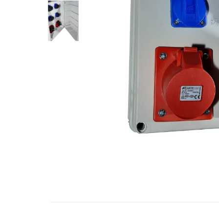
Contactoare si relee
Intrerupatoare pentru tablouri
electrice
Alte aparataje
Lampi
Industriale
Proiectoare
Stradale
Aplice si plafoniere
Panouri LED
Spoturi
Accesorii lampi
Distribuie
Banda led si accesorii
pe
Facebook
Prelungitoare
Prelungitoare casnice