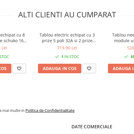
ALTI CLIENTI AU CUMPARAT
 echipat cu 8
Tablou electric echipat cu 3
Tablou nee
ce schuko 16A
prize 5 poli 32A si 2 prize
module us
 de santier cu
monofazice schuko si sigurante
transparent
 Lei
719,90 Lei
526
e IP44
organizare de santier plastic
IP6
 STOC
1
IN STOC
1
IP44
COS
ADAUGA IN COS
ADAUGA I
la mai multe in
Politica de Confidentialitate
DATE COMERCIALE