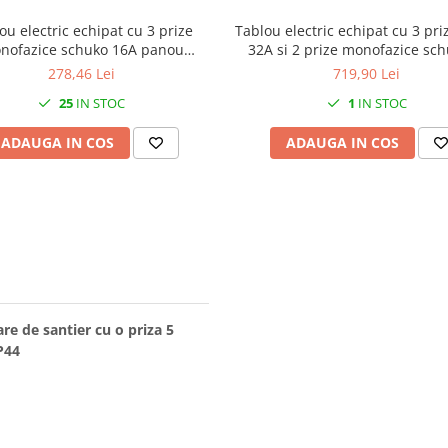
ou electric echipat cu 3 prize
Tablou electric echipat cu 3 priz
nofazice schuko 16A panou
32A si 2 prize monofazice sch
are de santier cu sigurante IP54
sigurante organizare de santier
278,46 Lei
719,90 Lei
IP44
25
IN STOC
1
IN STOC
ADAUGA IN COS
ADAUGA IN COS
are de santier cu o priza 5
IP44