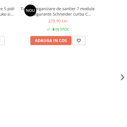
e 5 poli
Tablou organizare de santier 7 module
Tablou ele
NOU
uko si
cu sigurante Schneider curba C
trifazica 32
 plastic
precablat echipat cu 2 prize
MYF / H07
229,90 Lei
monofazice schuko 16A IP54
monofazice s
8
IN STOC
MYF / H07V-
sigu
ADAUGA IN COS
ADAU