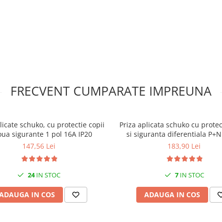
FRECVENT CUMPARATE IMPREUNA
licate schuko, cu protectie copii
Priza aplicata schuko cu protec
oua sigurante 1 pol 16A IP20
si siguranta diferentiala P+
30mA 130x87mm IP20
147,56 Lei
183,90 Lei
24
IN STOC
7
IN STOC
ADAUGA IN COS
ADAUGA IN COS