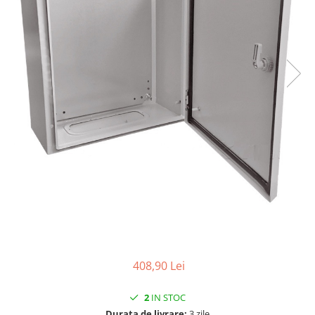
408,90 Lei
2
IN STOC
Durata de livrare:
3 zile