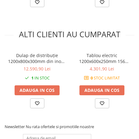
în diverse configurații de sistem. Fie că este utilizat în
instalații industriale, clădiri comerciale sau în alte
aplicații similare, tabloul electric metalic oferă protecție
și performanță de încredere pentru echipamentele și
ALTI CLIENTI AU CUMPARAT
cablurile electrice.
Dulap de distribuție
Tablou electric
1200x800x300mm din inox -
1200x600x250mm 156
oțel inoxidabil AISI 304 IP66
module cofret dulap
12.590,90 Lei
4.301,90 Lei
IK10 cu placă de montare
cabinet metalic modular 6
1
IN STOC
0
STOC LIMITAT
randuri x 26 module IP66
aparent cu plastroane sina
ADAUGA IN COS
ADAUGA IN COS
DIN pentru montaj
contrapanou placa de
montaj
Newsletter
Nu rata ofertele si promotiile noastre