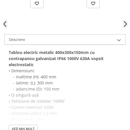
contrapanou placa de
montaj
Descriere
Tablou electric metalic 400x300x150mm cu
contrapanou galvanizat IP66 1000V 630A vopsit
electrostatic
• Dimensiuni:
- inaltime (H): 400 mm
- latime: (L): 300 mm
- adancime (D): 150 mm
• O singură uşă
• Tensiune de izolatie: 1000V
• Curent nominal: 630A
• Grosimea plăcii 1,2 mm
• Protecție IP: IP66
• Dulapurile includ placa de montaj galvanizata si placa
VEZI MAI MULT