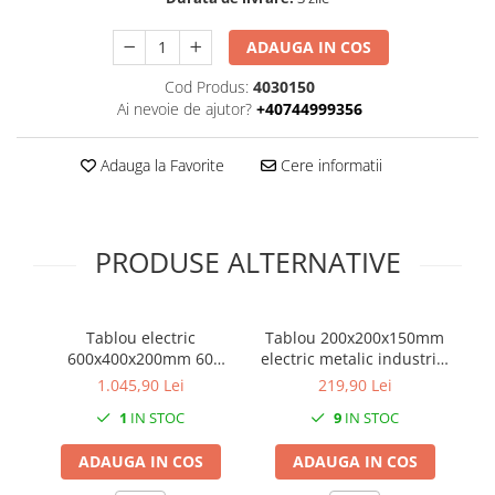
ADAUGA IN COS
Cod Produs:
4030150
Ai nevoie de ajutor?
+40744999356
Adauga la Favorite
Cere informatii
PRODUSE ALTERNATIVE
Tablou electric
Tablou 200x200x150mm
600x400x200mm 60
electric metalic industrial
ra
module cofret dulap
cu contrapanou
1.045,90 Lei
219,90 Lei
cabinet metalic modular
galvanizat IP66 1000V
1
IN STOC
9
IN STOC
4 randuri x 15 module
630A vopsit electrostatic
d
IP66 aparent cu
ADAUGA IN COS
ADAUGA IN COS
plastroane sina DIN
pentru montaj