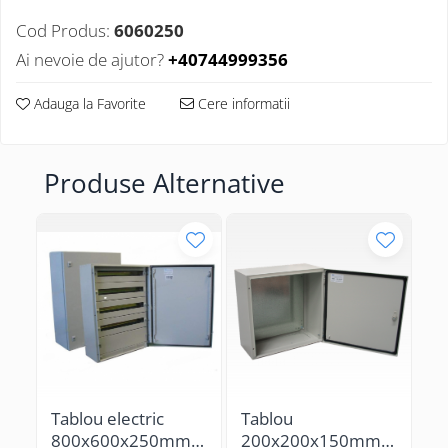
Cod Produs:
6060250
Ai nevoie de ajutor?
+40744999356
Adauga la Favorite
Cere informatii
Produse Alternative
Tablou electric
Tablou
T
800x600x250mm
200x200x150mm
1