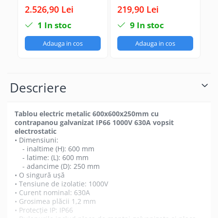
104 module cofret
electric metalic
el
2.526,90 Lei
219,90 Lei
5.
dulap cabinet
industrial cu
in
1
In stoc
9
In stoc
metalic modular 4
contrapanou
c
randuri x 26
galvanizat IP66
ga
Adauga in cos
Adauga in cos
module IP66
1000V 630A vopsit
1
aparent cu
electrostatic
el
plastroane sina DIN
pentru montaj
Descriere
contrapanou placa
de montaj
Tablou electric metalic 600x600x250mm cu
contrapanou galvanizat IP66 1000V 630A vopsit
electrostatic
• Dimensiuni:
- inaltime (H): 600 mm
- latime: (L): 600 mm
- adancime (D): 250 mm
• O singură uşă
• Tensiune de izolatie: 1000V
• Curent nominal: 630A
• Grosimea plăcii 1,2 mm
• Protecție IP: IP66