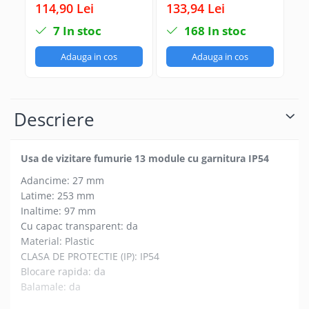
pentru tablouri
electrice
el
114,90 Lei
133,94 Lei
33
electrice
120x120mm 14W
1
7
In stoc
168
In stoc
128x97mm IP54
30m3/h 230V IP54
Adauga in cos
Adauga in cos
Descriere
Usa de vizitare fumurie 13 module cu garnitura IP54
Adancime: 27 mm
Latime: 253 mm
Inaltime: 97 mm
Cu capac transparent: da
Material: Plastic
CLASA DE PROTECTIE (IP): IP54
Blocare rapida: da
Balamale: da