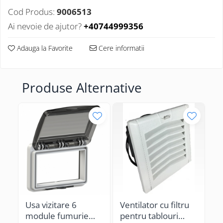
Cod Produs:
9006513
Ai nevoie de ajutor?
+40744999356
Adauga la Favorite
Cere informatii
Produse Alternative
Usa vizitare 6
Ventilator cu filtru
Gr
module fumurie
pentru tablouri
pe