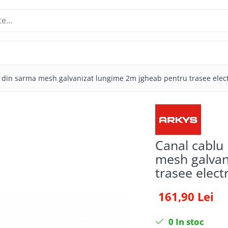
 din sarma mesh galvanizat lungime 2m jgheab pentru trasee elect
Canal cablu
mesh galvan
trasee elect
161,90 Lei
0
In stoc