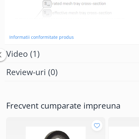
Vezi mai mult
Informatii conformitate produs
Video
(1)
Review-uri
(0)
Se poate folosi la interior in spatii uscate sau umede si la exte
Canalul de cablu îndeplineste toate cerințele de rezistență la 
Pentru imbinare se folosesc 2 cleme conectoare SZM1
Frecvent cumparate impreuna