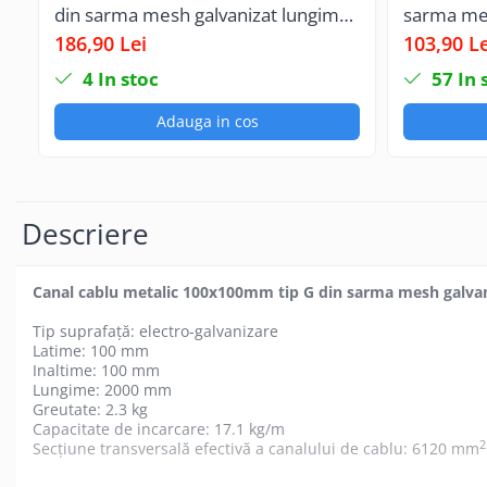
din sarma mesh galvanizat lungime
sarma me
Canal cablu metalic din sarma
2m jgheab pentru trasee electrice
jgheab pe
186,90 Lei
103,90 Le
Tuburi rigide din plastic PVC
4
In stoc
57
In 
bergman
Adauga in cos
Prize si fise electrice
Accesorii electrice
Produse noi
Fotovoltaice
Descriere
Intrerupatoarea industriale
Sisteme de impamantare -
paratrasnet
Canal cablu metalic 100x100mm tip G din sarma mesh galvan
Tip suprafață: electro-galvanizare
Latime: 100 mm
Inaltime: 100 mm
Lungime: 2000 mm
Greutate: 2.3 kg
Capacitate de incarcare: 17.1 kg/m
2
Secțiune transversală efectivă a canalului de cablu: 6120 mm