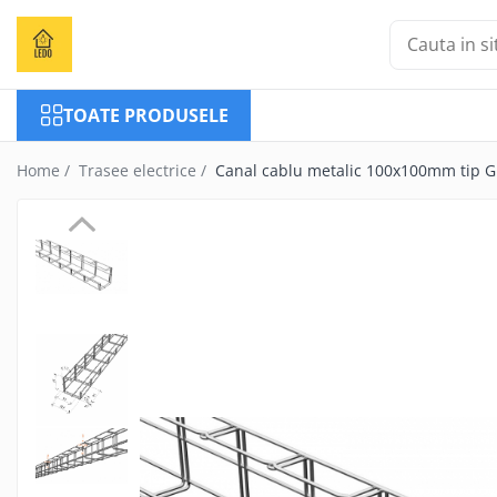
Toate Produsele
TOATE PRODUSELE
Becuri
Becuri LED
Home /
Trasee electrice /
Canal cablu metalic 100x100mm tip G
Tuburi LED
Tablouri electrice
Tablouri metalice
Dulapuri metalice
Tablouri din plastic
Tablouri organizare de santier
Accesorii tablouri electrice
Aparataj tablouri electrice
Sigurante automate
Sigurante fuzibile