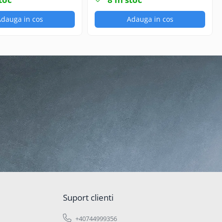
electrice
dauga in cos
Adauga in cos
Suport clienti
+40744999356