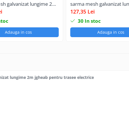
sh galvanizat lungime 2m
sarma mesh galvanizat l
ntru trasee electrice
jgheab pentru trasee elect
i
127,35 Lei
stoc
30
In stoc
Adauga in cos
Adauga in cos
izat lungime 2m jgheab pentru trasee electrice