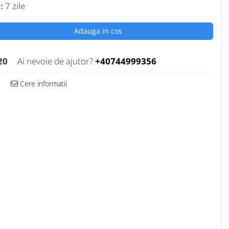
:
7 zile
Adauga in cos
20
Ai nevoie de ajutor?
+40744999356
Cere informatii