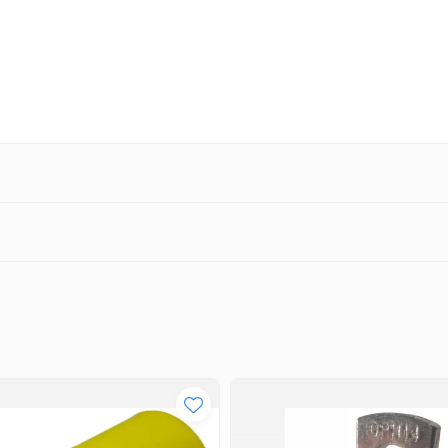
rior dar in zone acoperite.
foc.