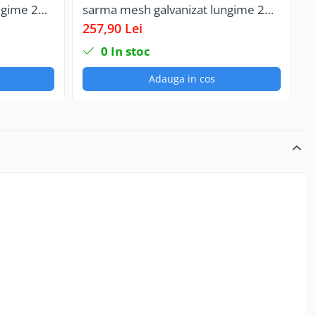
ungime 2m
sarma mesh galvanizat lungime 2
p
rice
metri jgheab pentru trasee electrice
c
257,90 Lei
3
0
In stoc
Adauga in cos