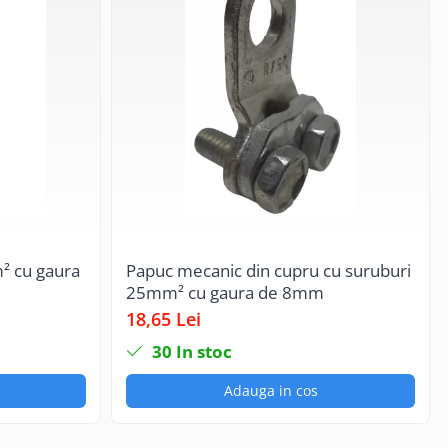
r, sunt caracteristicile cheie ale sistemului MERKUR 2. Oferă o
uci, nu sunt necesare reduceri sau orice alte asemenea piese.
neașteptate sunt astfel ușor de tratat, orice formă poate fi
analul de cablu în orice punct, și nu sunt necesare unelte
² cu gaura
Papuc mecanic din cupru cu suruburi
25mm² cu gaura de 8mm
18,65 Lei
h MERKUR 2 mai rigide și mai rezistente, lărgindu-se domeniul
30
In stoc
 cablului în timpul instalarii.
Adauga in cos
 mai bună a cablurilor decât canalele de cablu din tablă