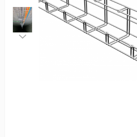
Contactoare si relee
Intrerupatoare pentru tablouri
electrice
Alte aparataje
Lampi
Industriale
Proiectoare
Stradale
Aplice si plafoniere
Panouri LED
Spoturi
Accesorii lampi
Banda led si accesorii
Prelungitoare
Prelungitoare casnice