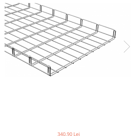
Contactoare si relee
Intrerupatoare pentru tablouri
electrice
Alte aparataje
Lampi
Industriale
Proiectoare
Stradale
Aplice si plafoniere
Panouri LED
Spoturi
Accesorii lampi
Banda led si accesorii
Prelungitoare
Prelungitoare casnice
340,90 Lei