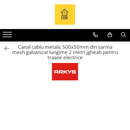
Toate Produsele
Becuri
Becuri LED
Canal cablu metalic 500x50mm din sarma
Tuburi LED
mesh galvanizat lungime 2 metri jgheab pentru
Tablouri electrice
trasee electrice
Tablouri metalice
Dulapuri metalice
Tablouri din plastic
Tablouri organizare de santier
Accesorii tablouri electrice
Aparataj tablouri electrice
Sigurante automate
Sigurante fuzibile