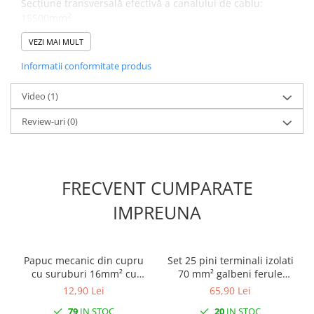
Secțiune transversală efectivă a canalului de cablu:
2
15500mm
VEZI MAI MULT
Informatii conformitate produs
Video
(1)
Review-uri
(0)
FRECVENT CUMPARATE
IMPREUNA
Se poate folosi la interior in spatii uscate sau umede si la
exterior dar in zone acoperite.
Canalul de cablu îndeplineste toate cerințele de
Papuc mecanic din cupru
Set 25 pini terminali izolati
rezistență la foc.
cu suruburi 16mm² cu
70 mm² galbeni ferule
Pentru imbinare se folosesc 2 cleme conectoare SZM1
gaura de 8mm
cupru 37.5mm
12,90 Lei
65,90 Lei
79
IN STOC
20
IN STOC