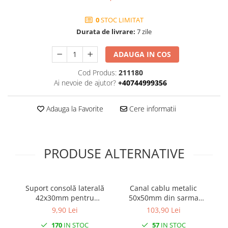
Prelungitoare pe tambur
0
STOC LIMITAT
Prelungitoare industriale
Durata de livrare:
7 zile
Distribuitoare de curent
Cleme
ADAUGA IN COS
Cleme pe sina DIN
Cod Produs:
211180
Cleme diverse
Ai nevoie de ajutor?
+40744999356
Papuci si mufe
Adauga la Favorite
Cere informatii
Doze electrice
Doze aplicate
Doze din plastic
PRODUSE ALTERNATIVE
Doze aluminiu
Doze incastrate
Prize si fise trifazice
Suport consolă laterală
Canal cablu metalic
S
42x30mm pentru
50x50mm din sarma
co
Trasee electrice
ancorare canal cablu din
mesh galvanizat lungime
cu 
9,90 Lei
103,90 Lei
Canal cablu plastic PVC
sarma cu lățimea de
2m jgheab pentru trasee
d
170
IN STOC
57
IN STOC
50mm sau 100mm
electrice
Canal cablu metalic perforat