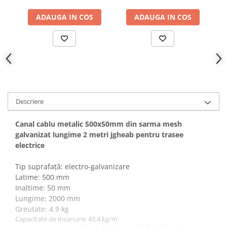
Canal cablu metalic din sarma
ADAUGA IN COS
ADAUGA IN COS
Tuburi rigide din plastic PVC
bergman
Prize si fise electrice
Accesorii electrice
Produse noi
Fotovoltaice
Descriere
Intrerupatoarea industriale
Sisteme de impamantare -
Canal cablu metalic 500x50mm din sarma mesh
paratrasnet
galvanizat lungime 2 metri jgheab pentru trasee
electrice
Tip suprafață: electro-galvanizare
Latime: 500 mm
Inaltime: 50 mm
Lungime: 2000 mm
Greutate: 4.9 kg
Capacitate de incarcare: 43.4 kg/m