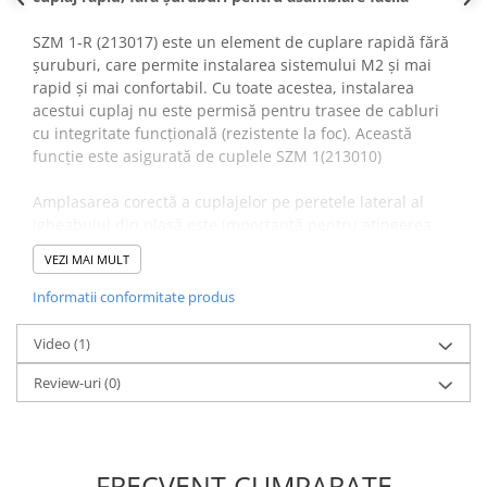
Canal cablu metalic din sarma
SZM 1-R (213017) este un element de cuplare rapidă fără
șuruburi, care permite instalarea sistemului M2 și mai
Tuburi rigide din plastic PVC
rapid și mai confortabil. Cu toate acestea, instalarea
bergman
acestui cuplaj nu este permisă pentru trasee de cabluri
Prize si fise electrice
cu integritate funcțională (rezistente la foc). Această
Accesorii electrice
funcție este asigurată de cuplele SZM 1(213010)
Produse noi
Amplasarea corectă a cuplajelor pe peretele lateral al
Fotovoltaice
jgheabului din plasă este importantă pentru atingerea
Intrerupatoarea industriale
capacității de încărcare declarată precum și a rigidității
VEZI MAI MULT
Sisteme de impamantare -
optime a canalului cu plasă asamblată, așa cum se arată
paratrasnet
în figuri. Este de o importanță esențială în special pentru
Informatii conformitate produs
jgheabul din sârmă cu o înălțime de 100 mm a peretelui
lateral care necesită amplasarea piesei de joncțiune
Video
(1)
direct sub marginea superioară a jgheabului.
Review-uri
(0)
Grosime placa: 1.5mm
Electro- galvanizata
Greutate:0.03 kg
FRECVENT CUMPARATE