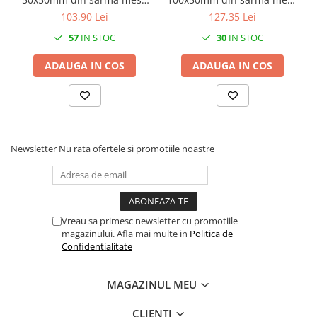
galvanizat lungime 2m
galvanizat lungime 2m
103,90 Lei
127,35 Lei
jgheab pentru trasee
jgheab pentru trasee
57
IN STOC
30
IN STOC
electrice
electrice
ADAUGA IN COS
ADAUGA IN COS
Newsletter
Nu rata ofertele si promotiile noastre
Vreau sa primesc newsletter cu promotiile
magazinului. Afla mai multe in
Politica de
Confidentialitate
MAGAZINUL MEU
CLIENTI