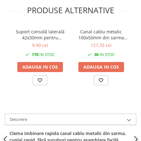
Prelungitoare pe tambur
PRODUSE ALTERNATIVE
Prelungitoare industriale
Distribuitoare de curent
Suport consolă laterală
Canal cablu metalic
Cleme
42x30mm pentru
100x50mm din sarma
2
Cleme pe sina DIN
ancorare canal cablu din
mesh galvanizat lungime
me
9,90 Lei
127,35 Lei
sarma cu lățimea de
2m jgheab pentru trasee
2m
Cleme diverse
170
IN STOC
30
IN STOC
50mm sau 100mm
electrice
Papuci si mufe
ADAUGA IN COS
ADAUGA IN COS
Doze electrice
Doze aplicate
Doze din plastic
Doze aluminiu
Doze incastrate
Prize si fise trifazice
Descriere
Trasee electrice
Canal cablu plastic PVC
Clema imbinare rapida canal cablu metalic din sarma,
cuplaj rapid, fără șuruburi pentru asamblare facilă
Canal cablu metalic perforat