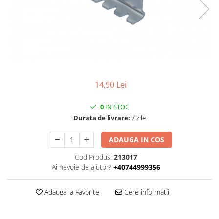
Contactoare si relee
Intrerupatoare pentru tablouri
electrice
Alte aparataje
Lampi
Industriale
14,90 Lei
Proiectoare
Stradale
0
IN STOC
Durata de livrare:
7 zile
Aplice si plafoniere
Panouri LED
ADAUGA IN COS
Spoturi
Cod Produs:
213017
Ai nevoie de ajutor?
+40744999356
Accesorii lampi
Banda led si accesorii
Adauga la Favorite
Cere informatii
Prelungitoare
Prelungitoare casnice