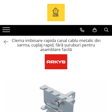
Toate Produsele
Becuri
Becuri LED
Clema imbinare rapida canal cablu metalic din
Tuburi LED
sarma, cuplaj rapid, fără șuruburi pentru
Tablouri electrice
asamblare facilă
Tablouri metalice
Dulapuri metalice
Tablouri din plastic
Tablouri organizare de santier
Accesorii tablouri electrice
Aparataj tablouri electrice
Sigurante automate
Sigurante fuzibile