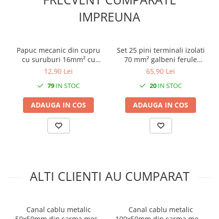
IMPREUNA
Papuc mecanic din cupru
Set 25 pini terminali izolati
cu suruburi 16mm² cu
70 mm² galbeni ferule
gaura de 8mm
cupru 37.5mm
12,90 Lei
65,90 Lei
79
IN STOC
20
IN STOC
ADAUGA IN COS
ADAUGA IN COS
ALTI CLIENTI AU CUMPARAT
Canal cablu metalic
Canal cablu metalic
50x50mm din sarma mesh
100x50mm din sarma mesh